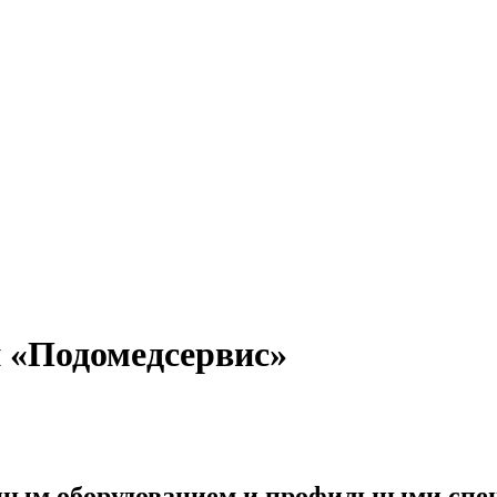
 «Подомедсервис»
нным оборудованием и профильными спе