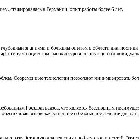
м, стажировалась в Германии, опыт работы более 6 лет.
лубокими знаниями и большим опытом в области диагностики и
о гарантирует пациентам высокий уровень помощи и индивидуал
блем. Современные технологии позволяют минимизировать бол
ебованиям Росздравнадзоа, что является бесспорным преимуще
 обеспечивая высококачественное и безопасное лечение для пац
ально разработанную для решения проблем стоп и ногтей. Эти 