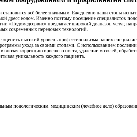
и становится всё более значимым. Ежедневно наши стопы испыты
ой дресс-кодом. Именно поэтому посещение специалистов-подол
логии «Подомедсервис» предлагает широкий диапазон услуг, на
амых современных передовых технологий.
е оценить высокий уровень профессионализма наших специалис
ограммы ухода за своими стопами. С использованием последни
включая коррекцию вросшего ногтя, удаление мозолей, обработк
итывая уникальность каждого пациента.
ьным подологическим, медицинским (лечебное дело) образован