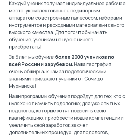
Каждый ученик получает индивидуальное рабочее
место, укомплектованное педикюрным
аппаратом со встроенным пылесосом, наборами
инструментов и расходными материалами самого
высокого качества. Для того чтобы начать
обучение, ученикам не нужно ничего
приобретать!
За 5 лет мы обучили
более 2000 учеников по
всей России и зарубежом.
Наша география
очень обширна: к нам за подологическими
знаниями приезжают ученики от Сочи до
Мурманска!
Наши программы обучения подойдут для тех, кто с
нуля хочет изучить подологию; для уже опытных
подологов, которые хотят повысить свою
квалификацию, приобрести новые компетенции и
увеличить свой заработок за счет
дополнительных процедур; для подологов,