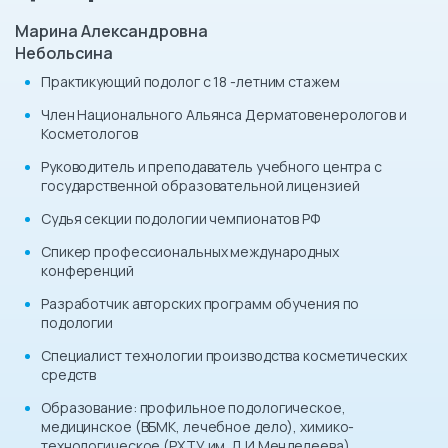
Марина Александровна
Небольсина
Практикующий подолог с 18 -летним стажем
Член Национального Альянса Дерматовенерологов и
Косметологов
Руководитель и преподаватель учебного центра с
государственной образовательной лицензией
Судья секции подологии чемпионатов РФ
Спикер профессиональных международных
конференций
Разработчик авторских программ обучения по
подологии
Специалист технологии производства косметических
средств
Образование: профильное подологическое,
медицинское (ВБМК, лечебное дело), химико-
технологическое (РХТУ им. Д.И.Менделеева)