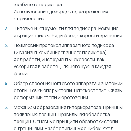
в кабинете педикюра.
Использование дезсредств, разрешенных
к применению.
Типовые инструменты для педикюра. Режущие
и вращающиеся. Виды фрез, скорости вращения.
Пошаговый протокол аппаратного педикюра
(и вариант комбинированного педикюра).
Ход работы, инструменты, скорости. Как
ускорится в работе. Для чего нужна каждая
фреза.
Обзор строения ногтевого аппарата и анатомии
стопы. Точки опоры стопы. Плоскостопие. Связь
деформаций стопы и ороговений.
Механизм образования гиперкератоза. Причины
появления трещин. Правильная обработка
трещин. Основные принципы обработки стопы
с трещинами. Разбор типичных ошибок. Уход