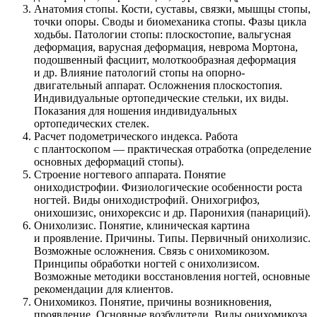
Анатомия стопы. Кости, суставы, связки, мышцы стопы,
точки опоры. Своды и биомеханика стопы. Фазы цикла
ходьбы. Патологии стопы: плоскостопие, вальгусная
деформация, варусная деформация, неврома Мортона,
подошвенный фасциит, молоткообразная деформация
и др. Влияние патологий стопы на опорно-
двигательный аппарат. Осложнения плоскостопия.
Индивидуальные ортопедические стельки, их виды.
Показания для ношения индивидуальных
ортопедических стелек.
Расчет подометрического индекса. Работа
с плантоскопом — практическая отработка (определение
основных деформаций стопы).
Строение ногтевого аппарата. Понятие
ониходистрофии. Физиологические особенности роста
ногтей. Виды ониходистрофий. Онихогрифоз,
онихошизис, онихорексис и др. Паронихия (панариций).
Онихолизис. Понятие, клиническая картина
и проявление. Причины. Типы. Первичный онихолизис.
Возможные осложнения. Связь с онихомикозом.
Принципы обработки ногтей с онихолизисом.
Возможные методики восстановления ногтей, основные
рекомендации для клиентов.
Онихомикоз. Понятие, причины возникновения,
проявление. Основные возбудители. Виды онихомикоза.