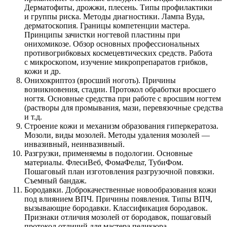
Дерматофиты, дрожжи, плесень. Типы профилактики
и группы риска. Методы диагностики. Лампа Вуда,
дерматоскопия. Границы компетенции мастера.
Принципы зачистки ногтевой пластины при
онихомикозе. Обзор основных профессиональных
противогрибковых космецевтических средств. Работа
с микроскопом, изучение микропрепаратов грибков,
кожи и др.
Онихокриптоз (вросший ноготь). Причины
возникновения, стадии. Протокол обработки вросшего
ногтя. Основные средства при работе с вросшим ногтем
(растворы для промывания, мази, перевязочные средства
и т.д.
Строение кожи и механизм образования гиперкератоза.
Мозоли, виды мозолей. Методы удаления мозолей —
инвазивный, неинвазивный.
Разгрузки, применяемы в подологии. Основные
материалы. ФлесиВеб, ФомаФельт, ТубиФом.
Пошаговый план изготовления разгрузочной повязки.
Съемный бандаж.
Бородавки. Доброкачественные новообразования кожи
под влиянием ВПЧ. Причины появления. Типы ВПЧ,
вызывающие бородавки. Классификация бородавок.
Признаки отличия мозолей от бородавок, пошаговый
протокол отличий для мастера педикюра.