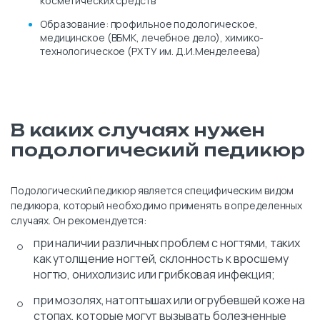
косметических средств
Образование: профильное подологическое,
медицинское (ВБМК, лечебное дело), химико-
технологическое (РХТУ им. Д.И.Менделеева)
В каких случаях нужен
подологический педикюр
Подологический педикюр является специфическим видом
педикюра, который необходимо применять в определенных
случаях. Он рекомендуется:
при наличии различных проблем с ногтями, таких
как утолщение ногтей, склонность к вросшему
ногтю, онихолизис или грибковая инфекция;
при мозолях, натоптышах или огрубевшей коже на
стопах, которые могут вызывать болезненные