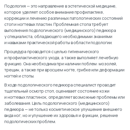
Подология — это направление в эстетической медицине,
которое уделяет особое внимание профилактике,
коррекции и лечению различных патологических состояний
стоп и ногтевых пластин. Проблемная стопа требует
выполнения подологического (медицинского) педикюра
у специалиста, обладающего необходимыми знаниями
и навыками практической работы в области подологии.
Процедура проводится с целью гигиенического
и профилактического ухода, а также выполняет лечебную
функцию. Она необходима при наличии поблем: мозолей,
трещин, а также при вросшем ногте, грибке или деформации
ногтей и стопы.
В ходе подологического педикюра специалист проводит
тщательный осмотр стоп, оценивает состояние кожи
и ногтевых пластинок, определяет возможные проблемы или
заболевания. Цель подологического (медицинского)
педикюра — не только косметическое улучшение внешнего
вида ног, но и улучшение их здоровья и функции, решение
подологических проблем.